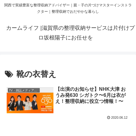
関西で実績豊富な整理収納アドバイザー｜親・子の片づけマスターインストラ
クター｜整理収納でおだやかな暮らし
カームライフ |滋賀県の整理収納サービスは片付けプ
ロ坂根陽子にお任せを
靴の衣替え
【出演のお知らせ】NHK大津 お
TV・雑誌メディア取材
うみ発630 シガトク〜6月は衣が
え！整理収納に役立つ情報！〜
2020.06.12