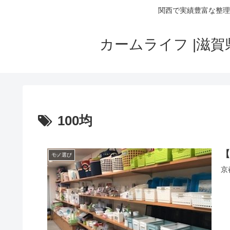
関西で実績豊富な整理
カームライフ |滋
100均
【
モノ選び
京