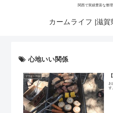
関西で実績豊富な整理
カームライフ |滋
心地いい関係
プライベート
お
す