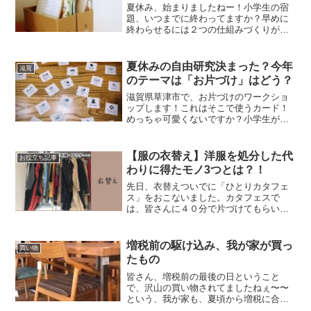
夏休み、始まりましたねー！小学生の宿
題、いつまでに終わってますか？早めに
終わらせるには２つの仕組みづくりが肝
心ですよ！
夏休みの自由研究決まった？今年
滋賀
のテーマは「お片づけ」はどう？
滋賀県草津市で、お片づけのワークショ
ップします！これはそこで使うカード！
めっちゃ可愛くないですか？小学生が、
お片づけするときに、「これ、どこに仕
舞うん？」「どうやって分けるん？」っ
と、迷いがちなものなど、たくさんの種
【服の衣替え】洋服を処分した代
お役立ち記事
類のカードを使って学びます！
わりに得たモノ3つとは？！
先日、衣替えついでに「ひとりカタフェ
ス」をおこないました。カタフェスで
は、皆さんに４０分で片づけてもらい、
ZOOMに戻ってきてもらうので、わたし
も４０分で片づけようと決めました。な
のに、かかった時間は２時間！！！今ま
増税前の駆け込み、我が家が買っ
買い物
で処分対象に入っていなかったモノと
たもの
は？そして処分した代わりに得られたモ
ノとは？
皆さん、増税前の最後の日ということ
で、沢山の買い物されてましたねぇ〜〜
という、我が家も、夏頃から増税に合わ
せて買ったもの、色々あります。それ