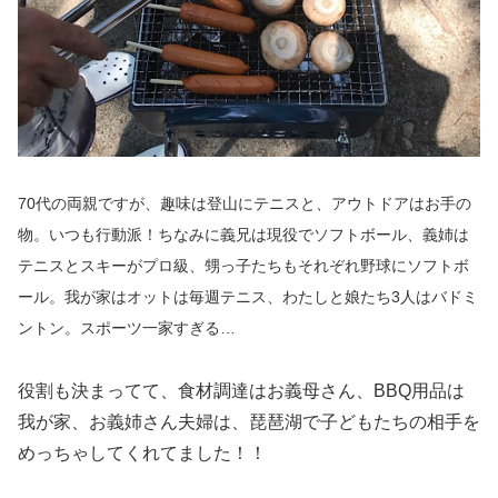
70
代の両親ですが、趣味は登山にテニスと、アウトドアはお手の
物。いつも行動派！ちなみに義兄は現役でソフトボール、義姉は
テニスとスキーがプロ級、甥っ子たちもそれぞれ野球にソフトボ
ール。我が家はオットは毎週テニス、わたしと娘たち
3
人はバドミ
ントン。スポーツ一家すぎる
…
役割も決まってて、食材調達はお義母さん、
BBQ
用品は
我が家、お義姉さん夫婦は、琵琶湖で子どもたちの相手を
めっちゃしてくれてました！！