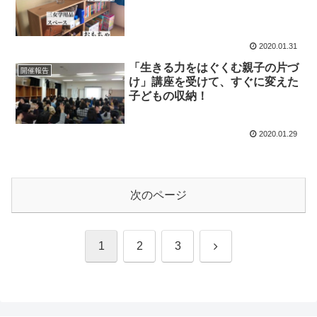
2020.01.31
「生きる力をはぐくむ親子の片づ
開催報告
け」講座を受けて、すぐに変えた
子どもの収納！
2020.01.29
次のページ
次
1
2
3
へ