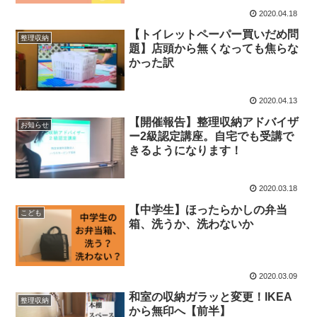
2020.04.18
【トイレットペーパー買いだめ問
整理収納
題】店頭から無くなっても焦らな
かった訳
2020.04.13
【開催報告】整理収納アドバイザ
お知らせ
ー2級認定講座。自宅でも受講で
きるようになります！
2020.03.18
【中学生】ほったらかしの弁当
こども
箱、洗うか、洗わないか
2020.03.09
和室の収納ガラッと変更！IKEA
整理収納
から無印へ【前半】