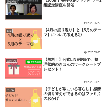
【zoom】整理収納アドバイザー2
開催報告
級認定講座を開催
2020.05.22
【4月の振り返り】と【5月のテー
起業
マ】について考える①
2020.05.08
【無料！】公式LINE登録で、整
お知らせ
理収納のきほんのワークシートプ
レゼント！
2020.04.23
【子どもが常にいる暮らし】感情
こども
の切り替えができるのはファミ片
のおかげ