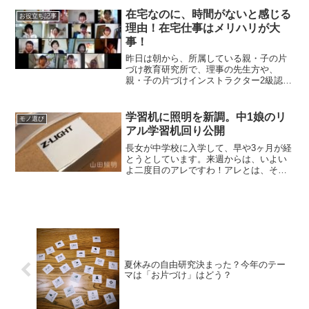
が、我が家の三姉妹はバドミントンをや
在宅なのに、時間がないと感じる
お役立ち記事
ってます。ですが、遠...
理由！在宅仕事はメリハリが大
事！
昨日は朝から、所属している親・子の片
づけ教育研究所で、理事の先生方や、
親・子の片づけインストラクター2級認定
講師であるマスターインストラクターと
の、zoom(オンライン会議)勉強会でし
た。在宅なのに、なんか時間がないと感
学習机に照明を新調。中1娘のリ
モノ選び
じる理由！在宅仕事は...
アル学習机回り公開
長女が中学校に入学して、早や3ヶ月が経
とうとしています。来週からは、いよい
よ二度目のアレですわ！アレとは、そ
う、、、定期考査。いわゆる期末試験で
すぅ…中学生のリアル学習机回り公開公
開の前に、娘に確認！娘ももう12歳。プ
ライバシーもあるので、...
夏休みの自由研究決まった？今年のテー
マは「お片づけ」はどう？