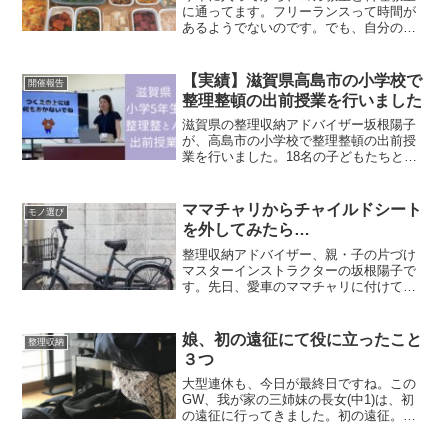
に通ってます。フリーランスって時間が
あるようでないのです。でも、自分のた
めの時間は自分で創り出すものだと気づ
いたのです！
【実績】滋賀県高島市の小学校で
開催報告
整理整頓の出前授業を行いました
滋賀県の整理収納アドバイザー坂根陽子
が、高島市の小学校で整理整頓の出前授
業を行いました。18名の子どもたちと、
片付け・5R・環境について学んだ実績を
ご紹介します。
ママチャリからチャイルドシート
モノ選び
を外してみたら…
整理収納アドバイザー、親・子の片づけ
マスターインストラクターの坂根陽子で
す。先日、愛車のママチャリに付けてた
ある物を、外しました。なんだかスッキ
リしたような、寂しいような、複雑な気
分！！幼稚園送迎でマストだった、子供
娘、初の遠征にて役に立ったこと
整理収納
乗せ自転車我が家は三姉妹...
３つ
大型連休も、今日が最終日ですね。この
GW、我が家の三姉妹の長女(中1)は、初
の遠征に行ってきました。初の遠征。何
を準備するの？アメブロ時代から読んで
くださってる方はご存知だと思うのです