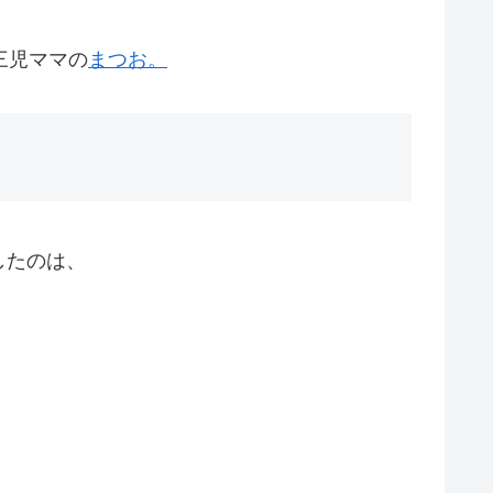
三児ママの
まつお。
したのは、